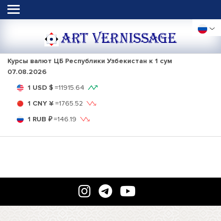
ART VERNISSAGE
Курсы валют ЦБ Республики Узбекистан к 1 сум
07.08.2026
1 USD $
=
11915.64
1 CNY ¥
=
1765.52
1 RUB ₽
=
146.19