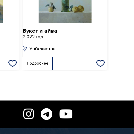
Букет и айва
Тамгана
2 022 год
2 004 год
Узбекистан
Узбеки
Подробнее
Подробне