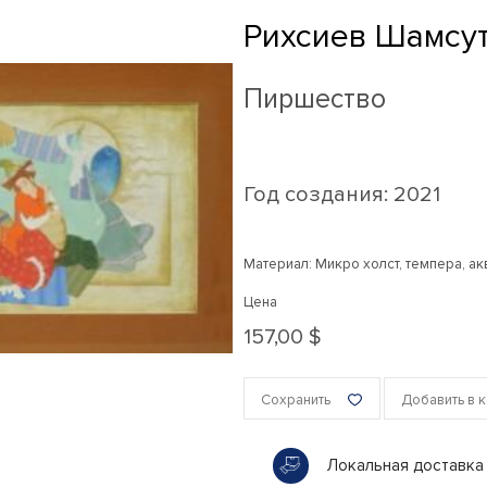
Рихсиев Шамсу
Пиршество
Год создания:
2021
Материал: Микро холст, темпера, а
Цена
157,00 $
Сохранить
Добавить в 
Локальная доставка