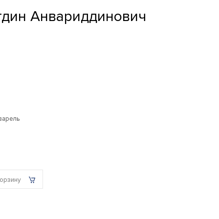
тдин Анвариддинович
кварель
корзину