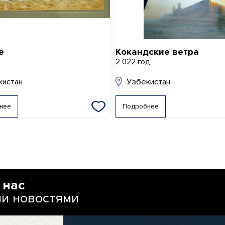
е
Кокандские ветра
д
2 022 год
кистан
Узбекистан
нее
Подробнее
 нас
ми новостями