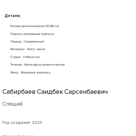
Детали:
Размер (длина/ширина): 80x90 см
Подпись (положение подписи): .
Период : Современный
Mатериал : Холст, масло
Страна : Узбекистан
Течение : Философско-романтическое
Жанр : Жанровая живопись
Сабирбаев Саидбек Сарсенбаевич
Спящий
Год создания:
2023