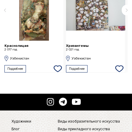
Хризантемы
Натюрморт с белой кружкой
О
2 021 год
2 013 год
2 
Узбекистан
Узбекистан
Подробнее
Подробнее
Художники
Виды изобразительного искусства
Блог
Виды прикладного искусства