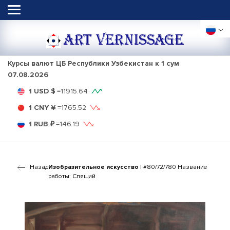
ART VERNISSAGE
Курсы валют ЦБ Республики Узбекистан к 1 сум
07.08.2026
1 USD $
=
11915.64
1 CNY ¥
=
1765.52
1 RUB ₽
=
146.19
Назад
Изобразительное искусство
| #80/72/780 Название
работы: Спящий