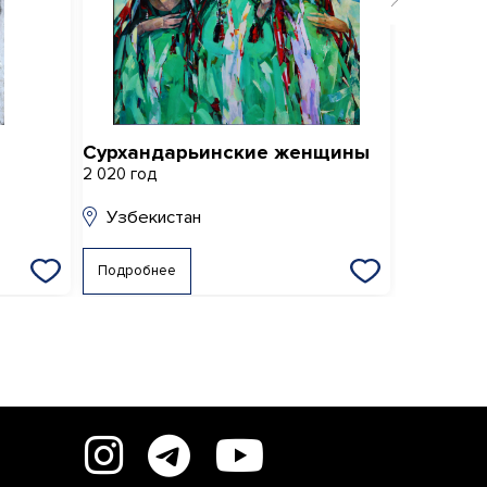
Сурхандарьинские женщины
Выбор
2 020 год
2 018 год
Узбекистан
Узбеки
Подробнее
Подробне