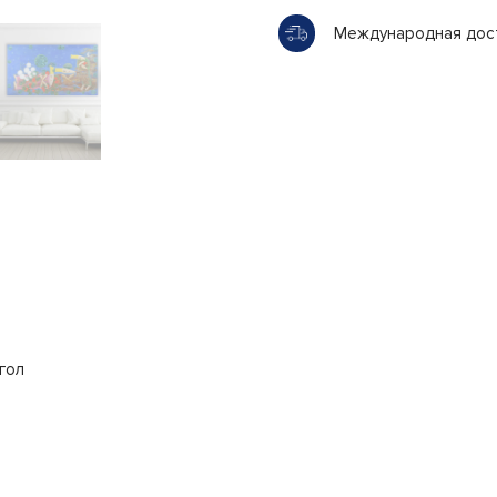
Международная дос
гол