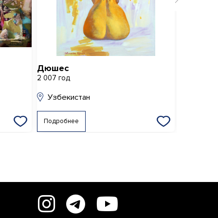
Дюшес
Танец
2 007 год
2 002 год
Узбекистан
Узбеки
Подробнее
Подробне