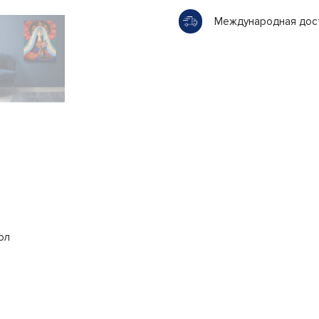
Международная дос
ол