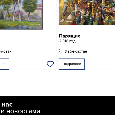
Парящие
д
2 016 год
кистан
Узбекистан
нее
Подробнее
 нас
ми новостями