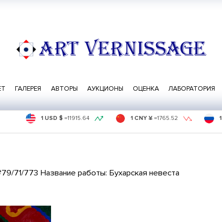
ART VERNISSAGE
ЕТ
ГАЛЕРЕЯ
АВТОРЫ
АУКЦИОНЫ
ОЦЕНКА
ЛАБОРАТОРИЯ
1 USD $
=
11915.64
1 CNY ¥
=
1765.52
#79/71/773 Название работы: Бухарская невеста