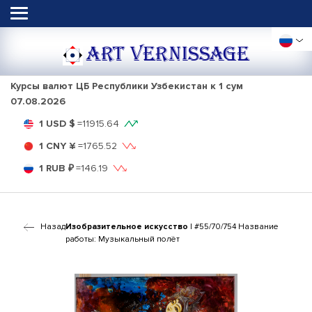
ART VERNISSAGE
Курсы валют ЦБ Республики Узбекистан к 1 сум
07.08.2026
1 USD $
=
11915.64
1 CNY ¥
=
1765.52
1 RUB ₽
=
146.19
Назад
Изобразительное искусство
| #55/70/754 Название
работы: Музыкальный полёт