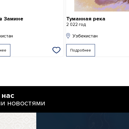
в Замине
Туманная река
д
2 022 год
кистан
Узбекистан
нее
Подробнее
 нас
ми новостями