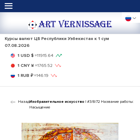
ART VERNISSAGE
Курсы валют ЦБ Республики Узбекистан к 1 сум
07.08.2026
1 USD $
=
11915.64
1 CNY ¥
=
1765.52
1 RUB ₽
=
146.19
Назад
Изобразительное искусство
| #3/8/72 Название работы:
Насыщение