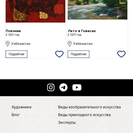
Пленник
Лето в Говасае
Д
2 020 год
2 025 год
2 
Узбекистан
Узбекистан
Подробнее
Подробнее
Художники
Виды изобразительного искусства
Блог
Виды прикладного искусства
Эксперты