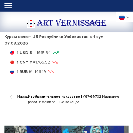
ART VERNISSAGE
Курсы валют ЦБ Республики Узбекистан к 1 сум
07.08.2026
1 USD $
=
11915.64
1 CNY ¥
=
1765.52
1 RUB ₽
=
146.19
Назад
Изобразительное искусство
| #67/64/702 Название
работы: Влюблённые Коканда