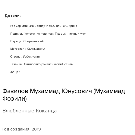
Детали:
Размер (длина/ширина): 145x90 длина/ширина
Подпись (положение подписи): Правый нижный угол
Период : Современный
Mатериал : Холст, акрил
Страна : Узбекистан
Течение : Символико-романтический стиль
Жанр :
Фазилов Мухаммад Юнусович (Мухаммад
Фозили)
Влюблённые Коканда
Год создания:
2019