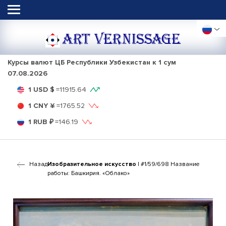
ART VERNISSAGE
Курсы валют ЦБ Республики Узбекистан к 1 сум
07.08.2026
1 USD $
=
11915.64
1 CNY ¥
=
1765.52
1 RUB ₽
=
146.19
Назад
Изобразительное искусство
| #1/59/698 Название
работы: Башкирия. «Облако»