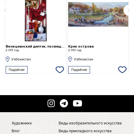
Венецианский диптих, посвящается Тициану
Крик острова
H
2 015 год
2 010 год
2 
Узбекистан
Узбекистан
Подробнее
Подробнее
Художники
Виды изобразительного искусства
Блог
Виды прикладного искусства