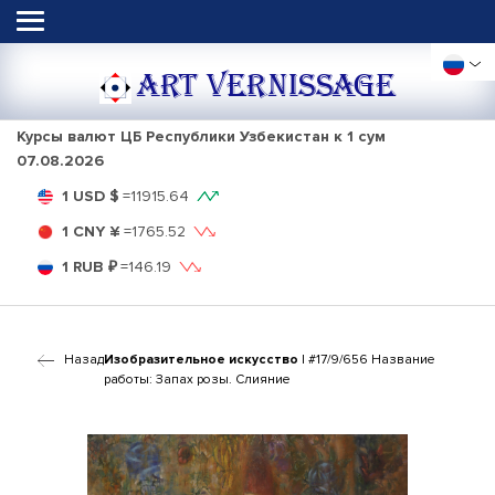
ART VERNISSAGE
Курсы валют ЦБ Республики Узбекистан к 1 сум
07.08.2026
1 USD $
=
11915.64
1 CNY ¥
=
1765.52
1 RUB ₽
=
146.19
Назад
Изобразительное искусство
| #17/9/656 Название
работы: Запах розы. Слияние