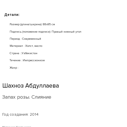
Детали:
Размер (длина/ширина): 88x95 см
Подпись (положение подписи): Правый нижный угол
Период : Современный
Mатериал : Холст, масло
Страна : Узбекистан
Течение : Импрессионизм
Жанр :
Шахноз Абдуллаева
Запах розы. Слияние
Год создания:
2014