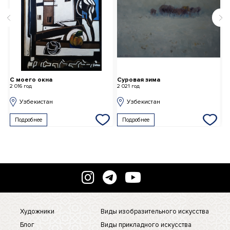
С моего окна
Суровая зима
Г
2 016 год
2 021 год
2 
Узбекистан
Узбекистан
Подробнее
Подробнее
Художники
Виды изобразительного искусства
Блог
Виды прикладного искусства