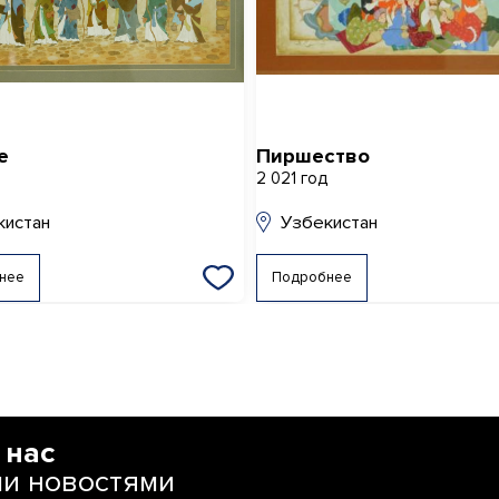
е
Пиршество
д
2 021 год
кистан
Узбекистан
нее
Подробнее
 нас
ми новостями