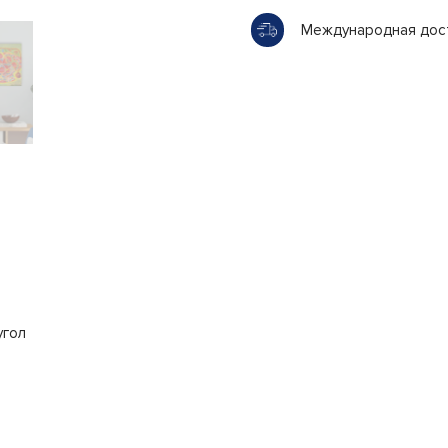
Международная дос
угол