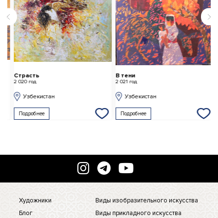
Страсть
В тени
З
2 020 год
2 021 год
2 
Узбекистан
Узбекистан
Подробнее
Подробнее
Художники
Виды изобразительного искусства
Блог
Виды прикладного искусства