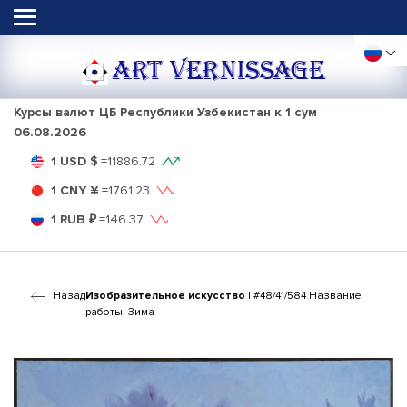
ART VERNISSAGE
Курсы валют ЦБ Республики Узбекистан к 1 сум
06.08.2026
1 USD $
=
11886.72
1 CNY ¥
=
1761.23
1 RUB ₽
=
146.37
Назад
Изобразительное искусство
| #48/41/584 Название
работы: Зима