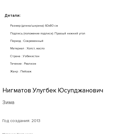
Детали:
Размер (длина/ширина): 60x80 см
Подпись (положение подписи): Правый нижний угол
Период : Современный
Mатериал : Холст, масло
Страна : Узбекистан
Течение : Реализм
Жанр : Пейзаж
Нигматов Улугбек Юсупджанович
Зима
Год создания:
2013