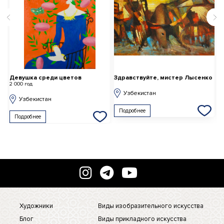
Девушка среди цветов
Здравствуйте, мистер Лысенко
Д
2 000 год
2 
Узбекистан
Узбекистан
Подробнее
Подробнее
Художники
Виды изобразительного искусства
Блог
Виды прикладного искусства