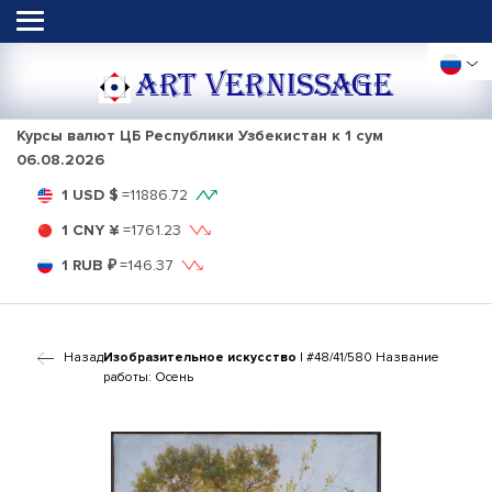
ART VERNISSAGE
Курсы валют ЦБ Республики Узбекистан к 1 сум
06.08.2026
1 USD $
=
11886.72
1 CNY ¥
=
1761.23
1 RUB ₽
=
146.37
Назад
Изобразительное искусство
| #48/41/580 Название
работы: Осень