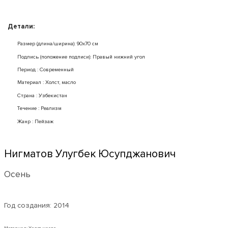
Детали:
Размер (длина/ширина): 90x70 см
Подпись (положение подписи): Правый нижний угол
Период : Современный
Mатериал : Холст, масло
Страна : Узбекистан
Течение : Реализм
Жанр : Пейзаж
Нигматов Улугбек Юсупджанович
Осень
Год создания:
2014