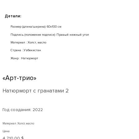
Детали:
Размер (длина/ширина): 60x100 см
Подпись (положение подписи): Правый нижный угол
Mатериал : Холст, масло
Страна : Узбекистан
Жанр : Натюрморт
«Арт-трио»
Натюрморт с гранатами 2
Год создания:
2022
Материал: Холст, масло
Цена
4 710,00 $