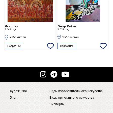
История
Омар Хайям
П
2 018 год
2 021 год
2 
Узбекистан
Узбекистан
Подробнее
Подробнее
Художники
Виды изобразительного искусства
Блог
Виды прикладного искусства
Эксперты