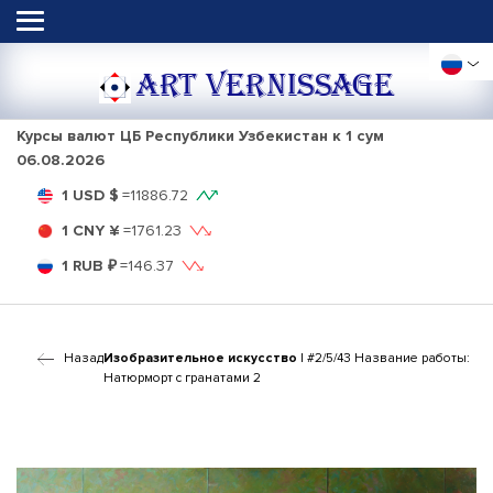
ART VERNISSAGE
Курсы валют ЦБ Республики Узбекистан к 1 сум
06.08.2026
1 USD $
=
11886.72
1 CNY ¥
=
1761.23
1 RUB ₽
=
146.37
Назад
Изобразительное искусство
| #2/5/43 Название работы:
Натюрморт с гранатами 2