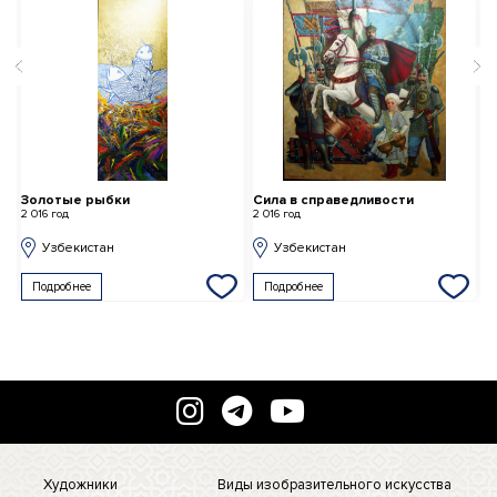
Золотые рыбки
Сила в справедливости
П
2 016 год
2 016 год
2 
Узбекистан
Узбекистан
Подробнее
Подробнее
Художники
Виды изобразительного искусства