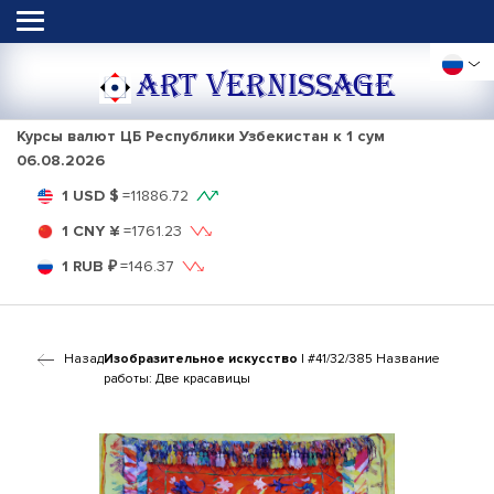
ART VERNISSAGE
Курсы валют ЦБ Республики Узбекистан к 1 сум
06.08.2026
1 USD $
=
11886.72
1 CNY ¥
=
1761.23
1 RUB ₽
=
146.37
Назад
Изобразительное искусство
| #41/32/385 Название
работы: Две красавицы