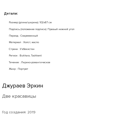
Детали:
Размер (длина/ширина): 102x87 см
Подпись (положение подписи): Правый нижний угол
Период : Современный
Mатериал : Холст, масло
Страна : Узбекистан
Регион : Bukhara, Tashkent
Течение : Лирико-романтическое
Жанр : Портрет
Джураев Эркин
Две красавицы
Год создания:
2019