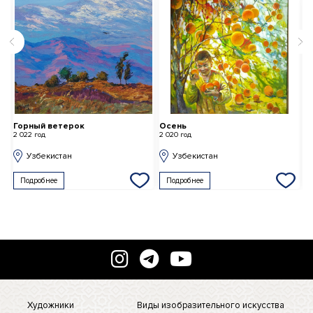
Горный ветерок
Осень
Д
2 022 год
2 020 год
2 
Узбекистан
Узбекистан
Подробнее
Подробнее
Художники
Виды изобразительного искусства