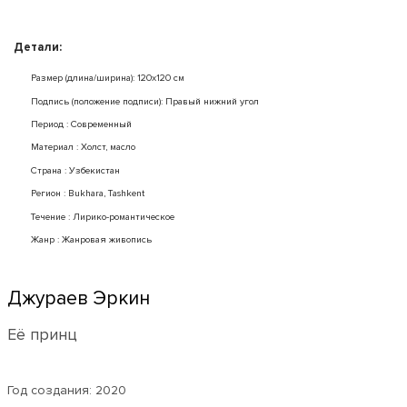
Детали:
Размер (длина/ширина): 120x120 см
Подпись (положение подписи): Правый нижний угол
Период : Современный
Mатериал : Холст, масло
Страна : Узбекистан
Регион : Bukhara, Tashkent
Течение : Лирико-романтическое
Жанр : Жанровая живопись
Джураев Эркин
Её принц
Год создания:
2020