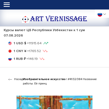
ART VERNISSAGE
Курсы валют ЦБ Республики Узбекистан к 1 сум
07.08.2026
1 USD $
=
11915.64
1 CNY ¥
=
1765.52
1 RUB ₽
=
146.19
Назад
Изобразительное искусство
| #41/32/384 Название
работы: Её принц