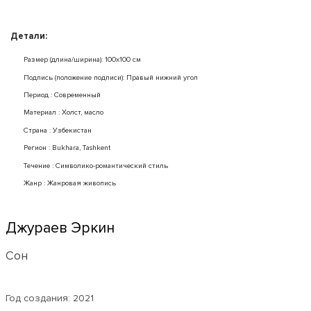
Детали:
Размер (длина/ширина): 100x100 см
Подпись (положение подписи): Правый нижний угол
Период : Современный
Mатериал : Холст, масло
Страна : Узбекистан
Регион : Bukhara, Tashkent
Течение : Символико-романтический стиль
Жанр : Жанровая живопись
Джураев Эркин
Сон
Год создания:
2021