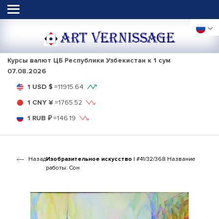
ART VERNISSAGE
Курсы валют ЦБ Республики Узбекистан к 1 сум
07.08.2026
1 USD $
=
11915.64
1 CNY ¥
=
1765.52
1 RUB ₽
=
146.19
Назад
Изобразительное искусство
| #41/32/368 Название
работы: Сон