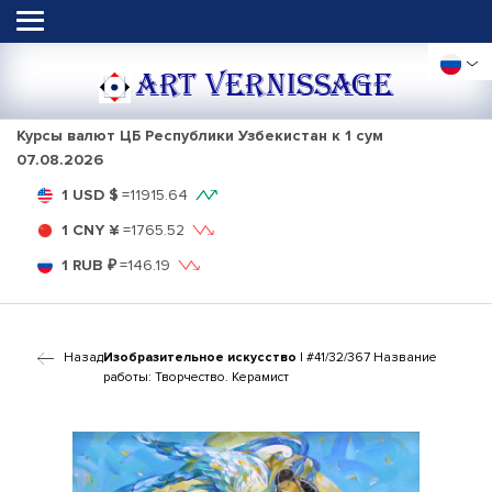
ART VERNISSAGE
Курсы валют ЦБ Республики Узбекистан к 1 сум
07.08.2026
1 USD $
=
11915.64
1 CNY ¥
=
1765.52
1 RUB ₽
=
146.19
Назад
Изобразительное искусство
| #41/32/367 Название
работы: Творчество. Керамист