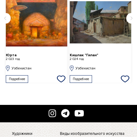
Юрта
Кишлак "Гилан"
М
2 023 год
2 024 год
2 
Узбекистан
Узбекистан
Подробнее
Подробнее
Художники
Виды изобразительного искусства