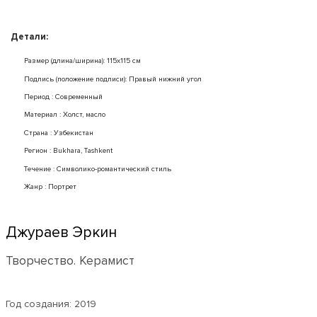
Детали:
Размер (длина/ширина): 115x115 см
Подпись (положение подписи): Правый нижний угол
Период : Современный
Mатериал : Холст, масло
Страна : Узбекистан
Регион : Bukhara, Tashkent
Течение : Символико-романтический стиль
Жанр : Портрет
Джураев Эркин
Творчество. Керамист
Год создания:
2019