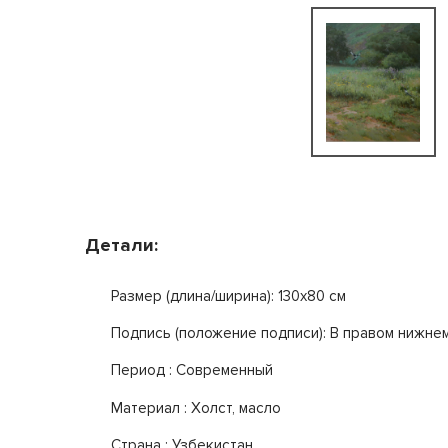
Детали:
Размер (длина/ширина): 130x80 см
Подпись (положение подписи): В правом нижнем
Период : Современный
Mатериал : Холст, масло
Страна : Узбекистан