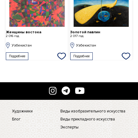
Женщины востока
Золотой павлин
О
2 016 год
2 017 год
2 
Узбекистан
Узбекистан
Подробнее
Подробнее
Художники
Виды изобразительного искусства
Блог
Виды прикладного искусства
Эксперты