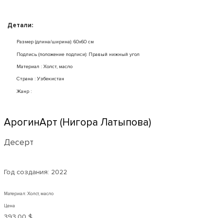
Детали:
Размер (длина/ширина): 60x60 см
Подпись (положение подписи): Правый нижный угол
Mатериал : Холст, масло
Страна : Узбекистан
Жанр :
АрогинАрт (Нигора Латыпова)
Десерт
Год создания:
2022
Материал: Холст, масло
Цена
393,00 $