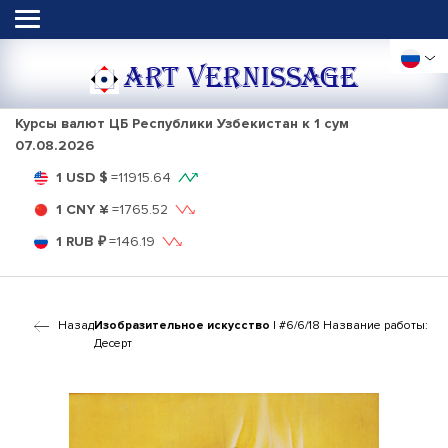
ART VERNISSAGE
Курсы валют ЦБ Республики Узбекистан к 1 сум
07.08.2026
1 USD $
=
11915.64
1 CNY ¥
=
1765.52
1 RUB ₽
=
146.19
Назад
Изобразительное искусство
| #6/6/18 Название работы:
Десерт