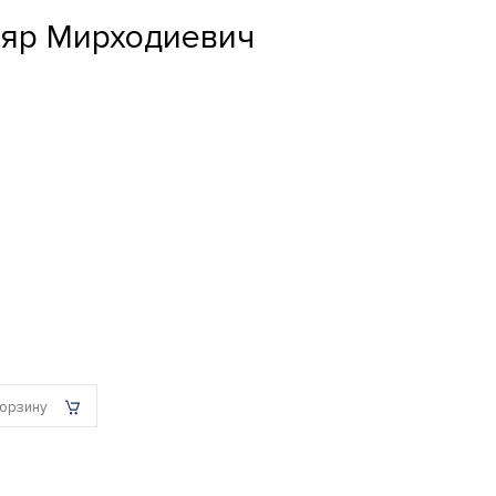
ияр Мирходиевич
корзину