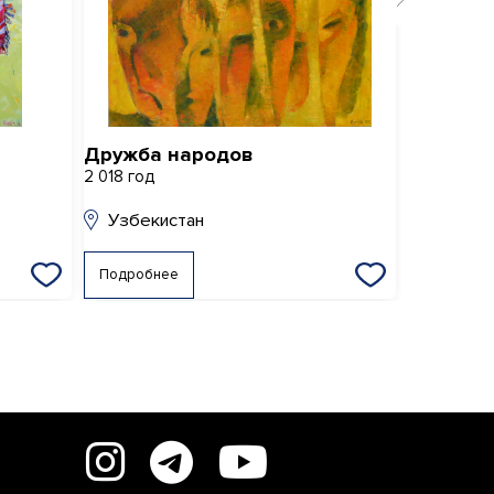
Дружба народов
Трактор
2 018 год
2 018 год
Узбекистан
Узбеки
Подробнее
Подробне