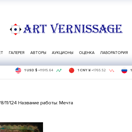
ART VERNISSAGE
ЕТ
ГАЛЕРЕЯ
АВТОРЫ
АУКЦИОНЫ
ОЦЕНКА
ЛАБОРАТОРИЯ
1 USD $
=
11915.64
1 CNY ¥
=
1765.52
#8/11/124 Название работы: Мечта