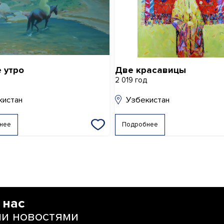
 утро
Две красавицы
д
2 019 год
кистан
Узбекистан
нее
Подробнее
 нас
ми новостями