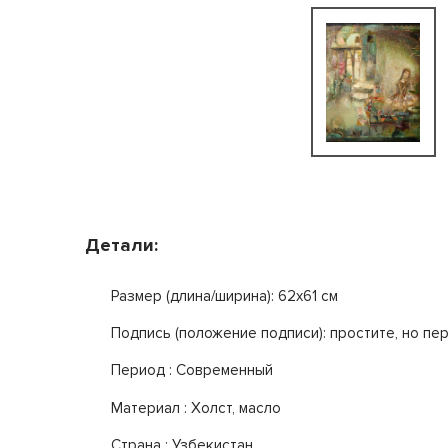
Детали:
Размер (длина/ширина): 62x61 см
Подпись (положение подписи): простите, но п
Период : Современный
Mатериал : Холст, масло
Страна : Узбекистан