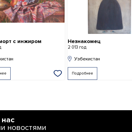
морт с инжиром
Незнакомец
д
2 013 год
кистан
Узбекистан
нее
Подробнее
 нас
ми новостями