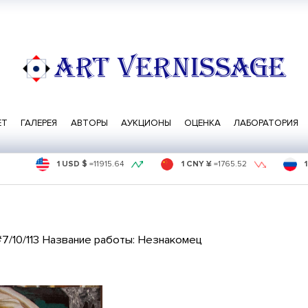
ART VERNISSAGE
ЕТ
ГАЛЕРЕЯ
АВТОРЫ
АУКЦИОНЫ
ОЦЕНКА
ЛАБОРАТОРИЯ
1 USD $
=
11915.64
1 CNY ¥
=
1765.52
#7/10/113 Название работы: Незнакомец