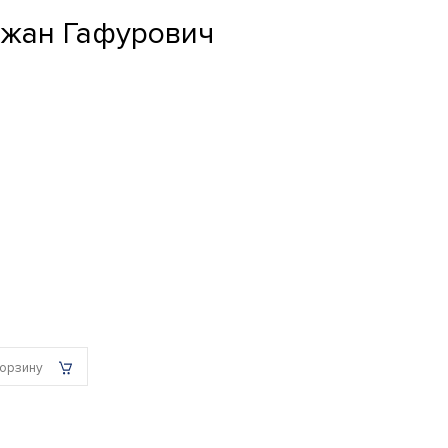
ржан Гафурович
корзину