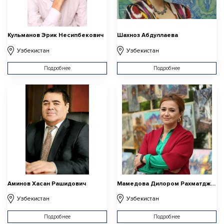
Кульманов Эрик Несипбекович
Шахноз Абдуллаева
Узбекистан
Узбекистан
Подробнее
Подробнее
Аминов Хасан Рашидович
Мамедова Дилором Рахматджановна
Узбекистан
Узбекистан
Подробнее
Подробнее