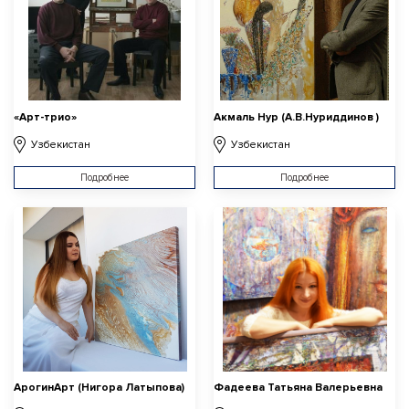
«Арт-трио»
Акмаль Нур (А.В.Нуриддинов )
Узбекистан
Узбекистан
Подробнее
Подробнее
АрогинАрт (Нигора Латыпова)
Фадеева Татьяна Валерьевна