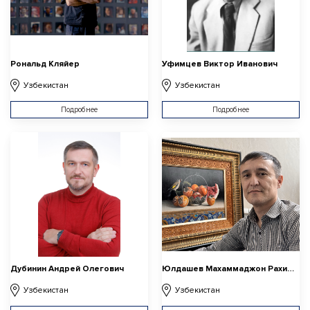
Рональд Кляйер
Уфимцев Виктор Иванович
Узбекистан
Узбекистан
Подробнее
Подробнее
Дубинин Андрей Олегович
Юлдашев Махаммаджон Рахимжонович
Узбекистан
Узбекистан