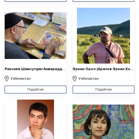
Рихсиев Шамсутдин Анвариддинович
Эркин Орол (Аралов Эркин Холмуротович)
Узбекистан
Узбекистан
Подробнее
Подробнее