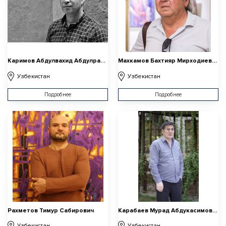
Каримов Абдулвахид Абдулрахмонович
Махкамов Бахтияр Мирходиевич
Узбекистан
Узбекистан
Подробнее
Подробнее
Рахметов Тимур Сабирович
Карабаев Мурад Абдукасимович
Узбекистан
Узбекистан