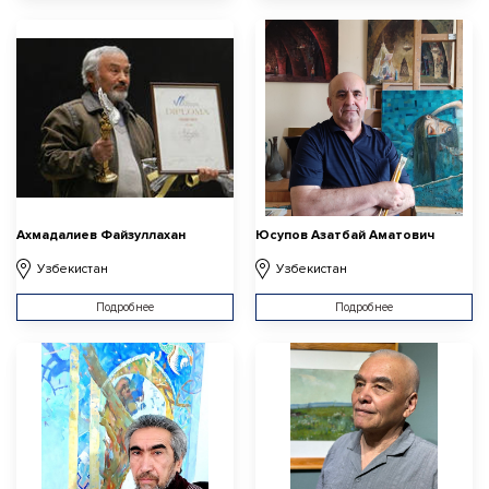
Ахмадалиев Файзуллахан
Юсупов Азатбай Аматович
Узбекистан
Узбекистан
Подробнее
Подробнее